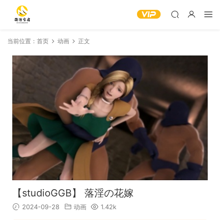
当前位置：
首页
动画
正文
【studioGGB】 落淫の花嫁
2024-09-28
动画
1.42k