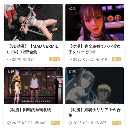
动画
动画
【3D动漫】【MAD VERMIL
【动漫】完全主観でパパ活女
LION】12部合集
子をバーで○す
2周前
391
12
2026-03-02
419
4
动画
动画
【动漫】阿晴的圣诞礼物
【动漫】姫騎士リリア 1-6 合
集
2026-03-02
400
4
2026-02-15
387
4