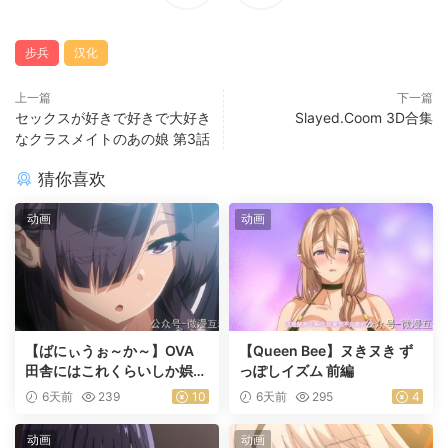
步兵
汉化
上一篇
下一篇
セックスが好きで好きで大好き
Slayed.Coom 3D合集
なクラスメイトのあの娘 第3話
猜你喜欢
动画
动画
【ばにぃうぉ～か～】OVA
【Queen Bee】ヌきヌき ず
田舎にはこれくらいしか娯楽
っぽしイズム 前編
がない ＃1乡下几乎没有娱乐
6天前
239
10
6天前
295
4
活动
动画
动画