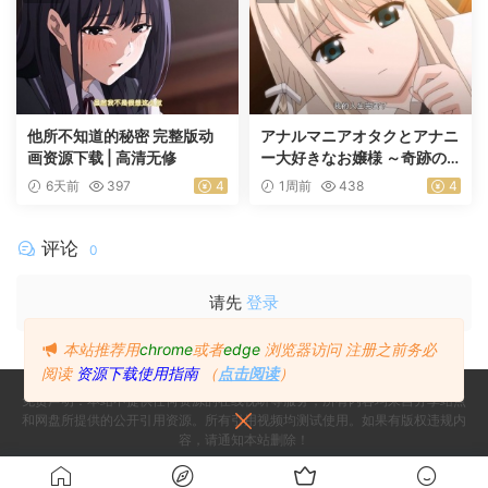
他所不知道的秘密 完整版动
アナルマニアオタクとアナニ
画资源下载 | 高清无修
ー大好きなお嬢様 ～奇跡の
マッチング～ 前編
6天前
397
4
1周前
438
4
评论
0
请先
登录
本站推荐用
chrome
或者
edge
浏览器访问
注册之前务必
阅读
资源下载使用指南
（
点击阅读
）
免责声明：本站不提供任何资源的在线视听等服务，所有内容均来自分享站点
和网盘所提供的公开引用资源。所有引用视频均测试使用。如果有版权违规内
容，请通知本站删除！
Copyright © 2024
Since 2024, Build with ♥ 萌番
- All rights reserved