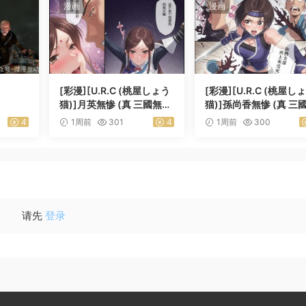
漫画
漫画
[彩漫][U.R.C (桃屋しょう
[彩漫][U.R.C (桃屋し
猫)]月英無惨 (真 三國無
猫)]孫尚香無惨 (真 三
双)
双)
4
1周前
301
4
1周前
300
请先
登录