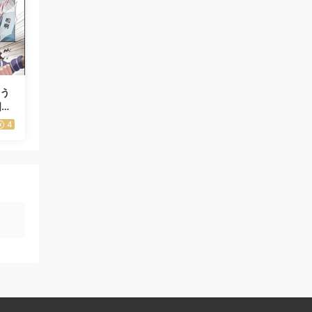
ょう
國無
4