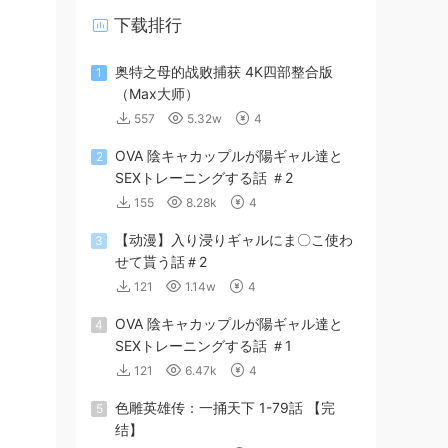
下载排行
奥特之母的战败捕获 4K四部整合版
1
（Max大师）
557
5.32w
4
OVA 陰キャカップルが陽ギャル達と
2
SEXトレーニングする話 ＃2
155
8.28k
4
【动漫】入り浸りギャルにま〇こ使わ
3
せて貰う話＃2
121
1.14w
4
OVA 陰キャカップルが陽ギャル達と
4
SEXトレーニングする話 ＃1
121
6.47k
4
色雕英雄传：一捅天下 1-79話 【完
5
结】