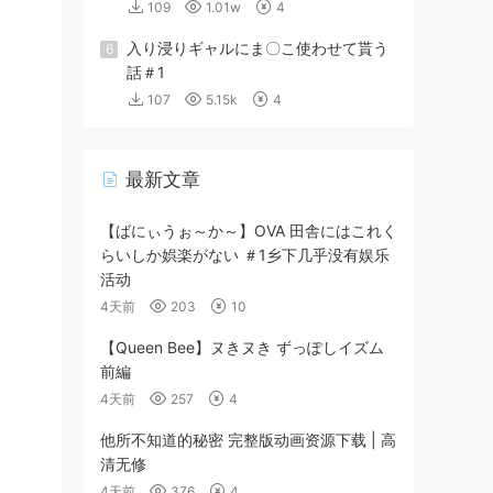
109
1.01w
4
入り浸りギャルにま〇こ使わせて貰う
6
話＃1
107
5.15k
4
最新文章
【ばにぃうぉ～か～】OVA 田舎にはこれく
らいしか娯楽がない ＃1乡下几乎没有娱乐
活动
4天前
203
10
【Queen Bee】ヌきヌき ずっぽしイズム
前編
4天前
257
4
他所不知道的秘密 完整版动画资源下载 | 高
清无修
4天前
376
4