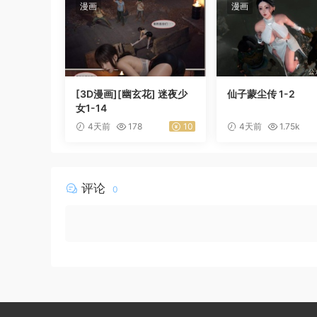
漫画
漫画
[3D漫画][幽玄花] 迷夜少
仙子蒙尘传 1-2
女1-14
4天前
178
10
4天前
1.75k
评论
0