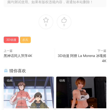
频均测试使用。如果有版权违规内容，请通知本站删除！
0
0
3D动漫
步兵
上一篇
下一篇
黑神话同人萍萍4K
3D动漫 阿狸 La Morena 冰嘎摇
4K
猜你喜欢
动画
动画