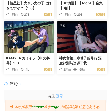
【彗星社】大きい女の子は好
【3D动漫】【ToonE】合集
きですか？【1-8】
【8部】
1周前
278
8
1周前
291
15
动画
动画
KAMYLA カミイラ【中文字
神女宫第二章仙子的修行 深
幕】1-3
度评测与资源下载
1周前
1.1k
4
2周前
1.65w
4
评论
0
请先
登录
本站推荐用
chrome
或者
edge
浏览器访问
注册之前务必