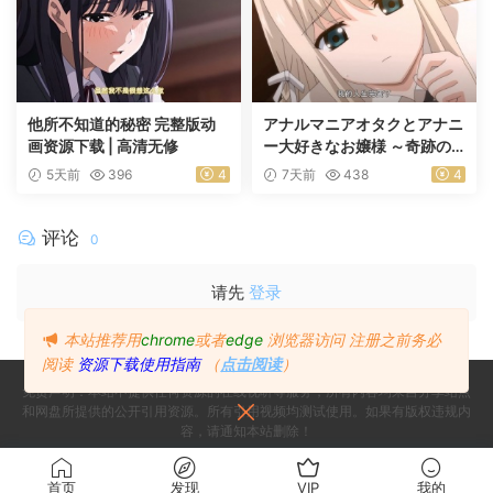
他所不知道的秘密 完整版动
アナルマニアオタクとアナニ
画资源下载 | 高清无修
ー大好きなお嬢様 ～奇跡の
マッチング～ 前編
5天前
396
4
7天前
438
4
评论
0
请先
登录
本站推荐用
chrome
或者
edge
浏览器访问
注册之前务必
阅读
资源下载使用指南
（
点击阅读
）
免责声明：本站不提供任何资源的在线视听等服务，所有内容均来自分享站点
和网盘所提供的公开引用资源。所有引用视频均测试使用。如果有版权违规内
容，请通知本站删除！
Copyright © 2024
Since 2024, Build with ♥ 萌番
- All rights reserved
首页
发现
VIP
我的