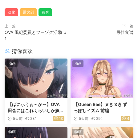
汉化
雷火剑
骑兵
上一篇
下一篇
OVA 風紀委員とフーゾク活動 ＃
最佳食谱
1
猜你喜欢
动画
动画
【ばにぃうぉ～か～】OVA
【Queen Bee】ヌきヌき ず
田舎にはこれくらいしか娯楽
っぽしイズム 前編
がない ＃1乡下几乎没有娱乐
5天前
231
10
5天前
294
4
活动
动画
动画