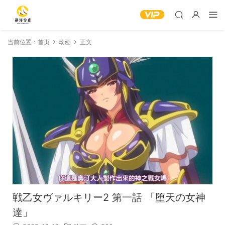
当前位置：
首页
动画
正文
戦乙女ヴァルキリー2 第一話 「堕天の女神
達」