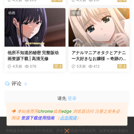
活动
动画
动画
他所不知道的秘密 完整版动
アナルマニアオタクとアナニ
画资源下载 | 高清无修
ー大好きなお嬢様 ～奇跡の
マッチング～ 前編
4天前
376
4
5天前
412
4
评论
0
请先
登录
本站推荐用
chrome
或者
edge
浏览器访问
注册之前务必
阅读
资源下载使用指南
（
点击阅读
）
免责声明：本站不提供任何资源的在线视听等服务，所有内容均来自分享站点
和网盘所提供的公开引用资源。所有引用视频均测试使用。如果有版权违规内