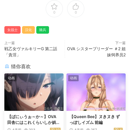
0
0
女战士
汉化
骑兵
上一篇
下一篇
戦乙女ヴァルキリーG 第二話
OVA シスターブリーダー ＃2 姐
「貪淫」
妹饲养员2
猜你喜欢
动画
动画
【ばにぃうぉ～か～】OVA
【Queen Bee】ヌきヌき ず
田舎にはこれくらいしか娯楽
っぽしイズム 前編
がない ＃1乡下几乎没有娱乐
4天前
203
10
4天前
257
4