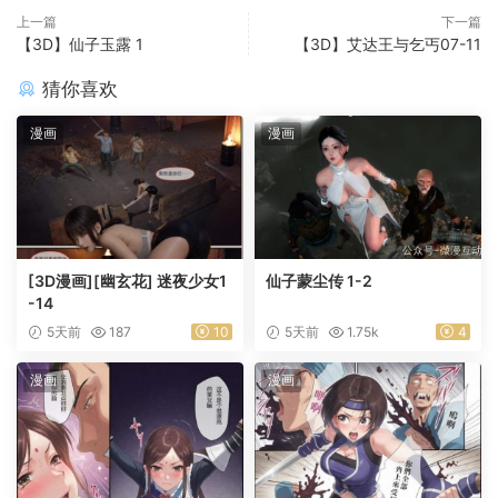
上一篇
下一篇
【3D】仙子玉露 1
【3D】艾达王与乞丐07-11
猜你喜欢
漫画
漫画
[3D漫画][幽玄花] 迷夜少女1
仙子蒙尘传 1-2
-14
5天前
187
10
5天前
1.75k
4
漫画
漫画