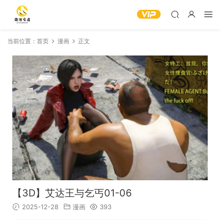
当前位置：
首页
漫画
正文
【3D】艾达王与乞丐01-06
2025-12-28
漫画
393