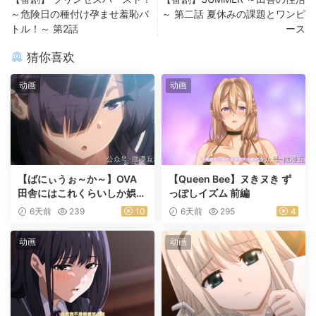
～危険日の種付け孕ませ羞恥バ
～ 第二話 夏休みの課題とワンピ
トル！～ 第2話
ース
猜你喜欢
动画
动画
【ばにぃうぉ～か～】OVA
【Queen Bee】ヌきヌき ず
田舎にはこれくらいしか娯楽
っぽしイズム 前編
がない ＃1乡下几乎没有娱乐
6天前
239
10
6天前
295
4
活动
动画
动画