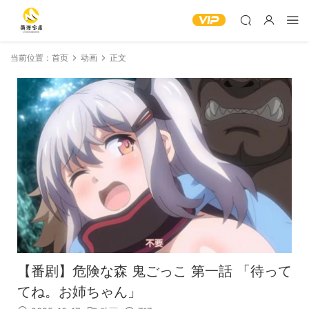
当前位置：
首页
动画
正文
【番剧】危険な森 鬼ごっこ 第一話 「待って
てね。お姉ちゃん」