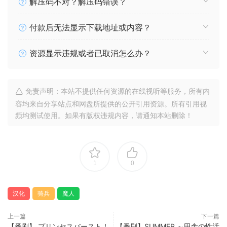
解压码不对？解压码错误？
付款后无法显示下载地址或内容？
资源显示违规或者已取消怎么办？
免责声明：本站不提供任何资源的在线视听等服务，所有内
容均来自分享站点和网盘所提供的公开引用资源。所有引用视
频均测试使用。如果有版权违规内容，请通知本站删除！
1
0
汉化
骑兵
魔人
上一篇
下一篇
【番剧】 プリンセスバースト！
【番剧】SUMMER ～田舎の性活