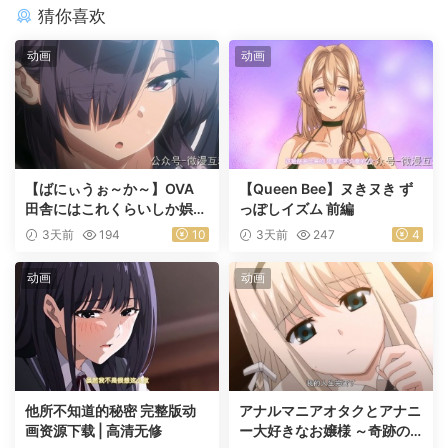
猜你喜欢
动画
动画
【ばにぃうぉ～か～】OVA
【Queen Bee】ヌきヌき ず
田舎にはこれくらいしか娯楽
っぽしイズム 前編
がない ＃1乡下几乎没有娱乐
3天前
194
10
3天前
247
4
活动
动画
动画
他所不知道的秘密 完整版动
アナルマニアオタクとアナニ
画资源下载 | 高清无修
ー大好きなお嬢様 ～奇跡の