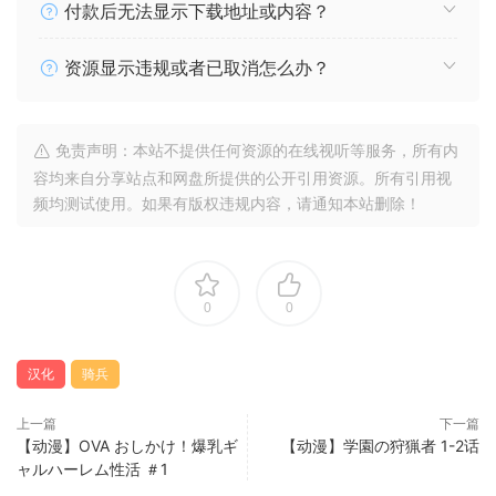
付款后无法显示下载地址或内容？
资源显示违规或者已取消怎么办？
免责声明：本站不提供任何资源的在线视听等服务，所有内
容均来自分享站点和网盘所提供的公开引用资源。所有引用视
频均测试使用。如果有版权违规内容，请通知本站删除！
0
0
汉化
骑兵
上一篇
下一篇
【动漫】OVA おしかけ！爆乳ギ
【动漫】学園の狩猟者 1-2话
ャルハーレム性活 ＃1