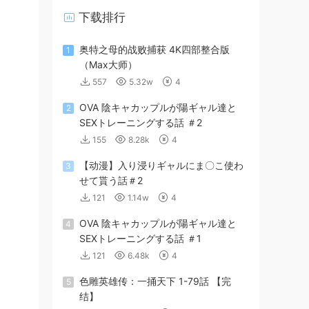
下载排行
奥特之母的战败捕获 4K四部整合版
1
（Max大师）
557
5.32w
4
OVA 陰キャカップルが陽ギャル達と
2
SEXトレーニングする話 ＃2
155
8.28k
4
【动漫】入り浸りギャルにま〇こ使わ
3
せて貰う話＃2
121
1.14w
4
OVA 陰キャカップルが陽ギャル達と
4
SEXトレーニングする話 ＃1
121
6.48k
4
色雕英雄传：一捅天下 1-79話 【完
5
结】