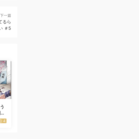
下一篇
てるら
い ＃5
ょう
國無
4