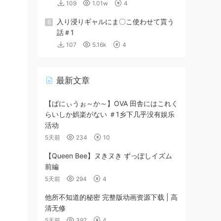
109
1.01w
4
入り浸りギャルにま〇こ使わせて貰う
6
話＃1
107
5.16k
4
最新文章
【ばにぃうぉ～か～】OVA 田舎にはこれく
らいしか娯楽がない ＃1乡下几乎没有娱乐
活动
5天前
234
10
【Queen Bee】ヌきヌき ずっぽしイズム
前編
5天前
294
4
他所不知道的秘密 完整版动画资源下载 | 高
清无修
5天前
397
4