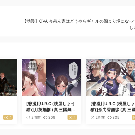
【动漫】OVA 今泉ん家はどうやらギャルの溜まり場になっ
し
漫画
漫画
[彩漫][U.R.C (桃屋しょう
[彩漫][U.R.C (桃屋し
猫)]月英無惨 (真 三國無
猫)]孫尚香無惨 (真 三
双)
双)
4
2周前
309
4
2周前
305