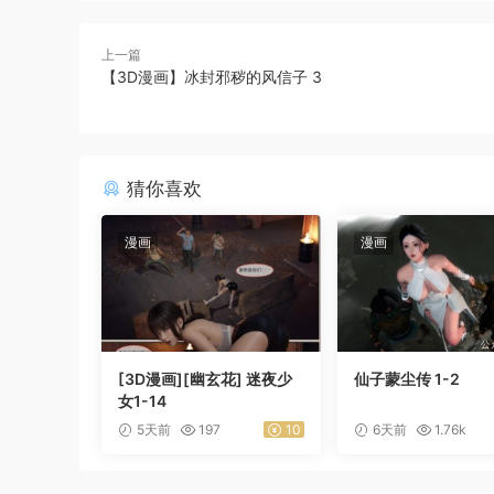
上一篇
【3D漫画】冰封邪秽的风信子 3
猜你喜欢
漫画
漫画
[3D漫画][幽玄花] 迷夜少
仙子蒙尘传 1-2
女1-14
5天前
197
10
6天前
1.76k