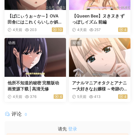
【ばにぃうぉ～か～】OVA
【Queen Bee】ヌきヌき ず
田舎にはこれくらいしか娯楽
っぽしイズム 前編
がない ＃1乡下几乎没有娱乐
4天前
203
10
4天前
257
4
活动
动画
动画
他所不知道的秘密 完整版动
アナルマニアオタクとアナニ
画资源下载 | 高清无修
ー大好きなお嬢様 ～奇跡の
マッチング～ 前編
4天前
376
4
5天前
413
4
评论
0
请先
登录