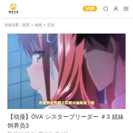
当前位置：
首页
动画
正文
【动漫】OVA シスターブリーダー ＃3 姐妹
饲养员3