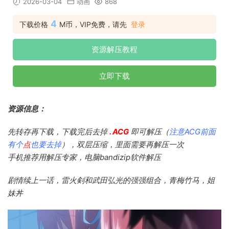
2026-03-04
动画
868
4
下载价格
M币，VIP免费，请先
登录
资源解压教程
立即下载
资源信息：
先转存再下载，下载完后去掉
. ACG
即可解压（
注意ACG前面
有个
点
也要去掉
），双层压缩，里面需要再解压一次
手机推荐用解压专家，电脑bandizip软件解压
剧情续上一话，雷火剣和武田弘光的强强组合，青梅竹马，姐
妹丼