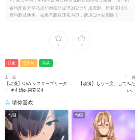
容均来自分享站点和网盘所提供的公开引用资源。所有引用视
频均测试使用。如果有版权违规内容，请通知本站删除！
0
0
汉化
雷火剑
骑兵
上一篇
下一篇
【动漫】OVA シスターブリーダ
【动漫】もう一度、してみた
ー ＃4 姐妹饲养员4
い。
猜你喜欢
动画
动画