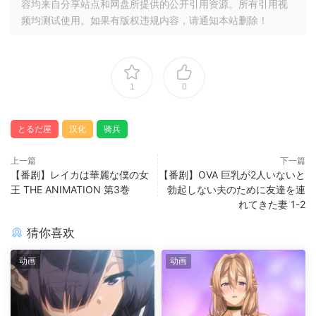
容均来自分享站点和网盘所提供的公开引用资源。所有引用视
频均测试使用。如果有版权违规内容，请通知本站删除！
1
0
とるだ屋
汉化
骑兵
上一篇
下一篇
【番剧】レイカは華麗な僕の女
【番剧】OVA 巨乳が2人いないと
王 THE ANIMATION 第3巻
勃起しない夫のために友達を連
れてきた妻 1-2
猜你喜欢
动画
动画