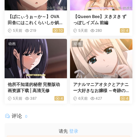
【ばにぃうぉ～か～】OVA
【Queen Bee】ヌきヌき ず
田舎にはこれくらいしか娯楽
っぽしイズム 前編
がない ＃1乡下几乎没有娱乐
5天前
219
10
5天前
280
4
活动
动画
动画
他所不知道的秘密 完整版动
アナルマニアオタクとアナニ
画资源下载 | 高清无修
ー大好きなお嬢様 ～奇跡の
マッチング～ 前編
5天前
387
4
6天前
427
4
评论
0
请先
登录