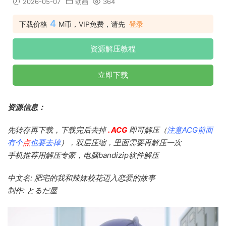
2026-05-07
动画
364
4
下载价格
M币，VIP免费，请先
登录
资源解压教程
立即下载
资源信息：
先转存再下载，下载完后去掉
. ACG
即可解压（
注意ACG前面
有个
点
也要去掉
），双层压缩，里面需要再解压一次
手机推荐用解压专家，电脑bandizip软件解压
中文名: 肥宅的我和辣妹校花迈入恋爱的故事
制作: とるだ屋