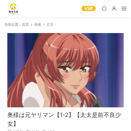
当前位置：
首页
动画
正文
奥様は元ヤリマン【1-2】【太太是前不良少
女】