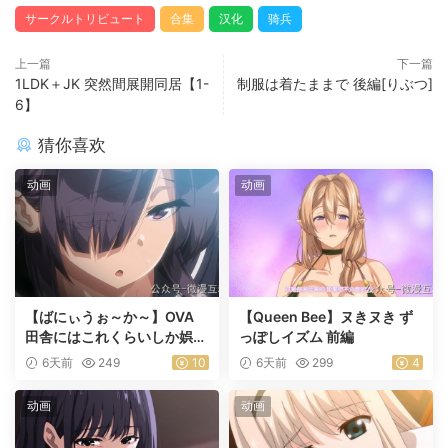
サークルトリビュート
合集
汉化
骑兵
上一篇
下一篇
1LDK＋JK 突然間展開同居【1-
制服は着たままで 後編[りぶつ]
6】
猜你喜欢
动画
动画
【ばにぃうぉ～か～】OVA
【Queen Bee】ヌきヌき ず
田舎にはこれくらいしか娯楽
っぽしイズム 前編
がない ＃1乡下几乎没有娱乐
6天前
249
10
6天前
299
4
活动
动画
动画