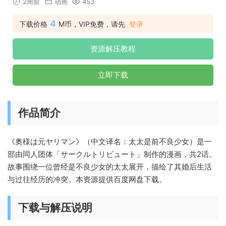
2周前
动画
453
4
下载价格
M币，VIP免费，请先
登录
资源解压教程
立即下载
作品简介
《奥様は元ヤリマン》（中文译名：太太是前不良少女）是一
部由同人团体「サークルトリビュート」制作的漫画，共2话。
故事围绕一位曾经是不良少女的太太展开，描绘了其婚后生活
与过往经历的冲突。本资源提供百度网盘下载。
下载与解压说明