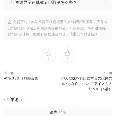
资源显示违规或者已取消怎么办？
免责声明：本站不提供任何资源的在线视听等服务，所有内
容均来自分享站点和网盘所提供的公开引用资源。所有引用视
频均测试使用。如果有版权违规内容，请通知本站删除！
0
0
上一篇
下一篇
Affect3d （11部合集）
バカな妹を利口にするのは俺の
××だけな件について アイスも大
好き!! （4话）
评论
0
请先
登录