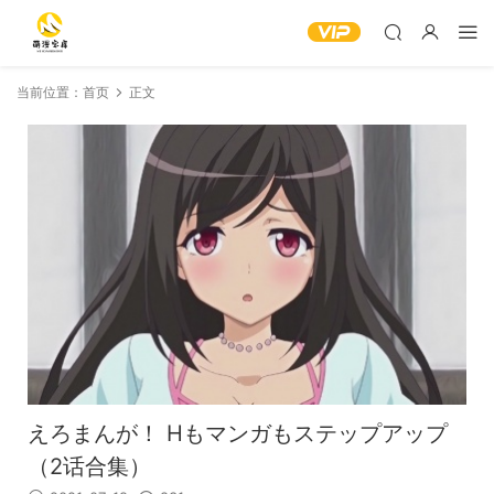
当前位置：
首页
正文
えろまんが！ Hもマンガもステップアップ
（2话合集）