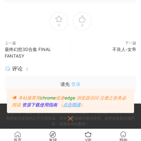
0
0
上一篇
下一篇
最终幻想3D合集 FINAL
不良人-女帝
FANTASY
评论
0
请先
登录
本站推荐用
chrome
或者
edge
浏览器访问
注册之前务必
阅读
资源下载使用指南
（
点击阅读
）
免责声明：本站不提供任何资源的在线视听等服务，所有内容均来自分享站点
和网盘所提供的公开引用资源。所有引用视频均测试使用。如果有版权违规内
容，请通知本站删除！
Copyright © 2024
Since 2024, Build with ♥ 萌番
- All rights reserved
首页
发现
VIP
我的