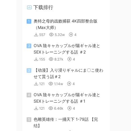
下载排行
奥特之母的战败捕获 4K四部整合版
1
（Max大师）
557
5.32w
4
OVA 陰キャカップルが陽ギャル達と
2
SEXトレーニングする話 ＃2
155
8.27k
4
【动漫】入り浸りギャルにま〇こ使わ
3
せて貰う話＃2
121
1.14w
4
OVA 陰キャカップルが陽ギャル達と
4
SEXトレーニングする話 ＃1
121
6.46k
4
色雕英雄传：一捅天下 1-79話 【完
5
结】