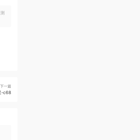
均测
下一篇
-c68