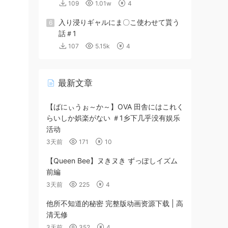
109
1.01w
4
入り浸りギャルにま〇こ使わせて貰う
6
話＃1
107
5.15k
4
最新文章
【ばにぃうぉ～か～】OVA 田舎にはこれく
らいしか娯楽がない ＃1乡下几乎没有娱乐
活动
3天前
171
10
【Queen Bee】ヌきヌき ずっぽしイズム
前編
3天前
225
4
他所不知道的秘密 完整版动画资源下载 | 高
清无修
3天前
352
4