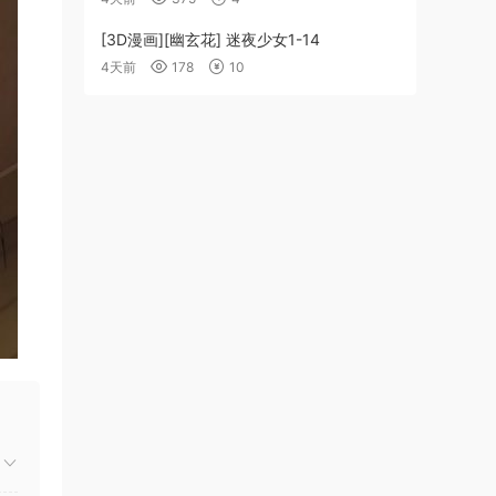
[3D漫画][幽玄花] 迷夜少女1-14
4天前
178
10