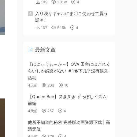
109
1.01w
4
入り浸りギャルにま〇こ使わせて貰う
6
話＃1
107
5.15k
4
最新文章
【ばにぃうぉ～か～】OVA 田舎にはこれく
らいしか娯楽がない ＃1乡下几乎没有娱乐
活动
4天前
203
10
【Queen Bee】ヌきヌき ずっぽしイズム
前編
4天前
257
4
他所不知道的秘密 完整版动画资源下载 | 高
清无修
4天前
375
4