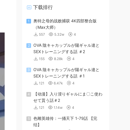
下载排行
奥特之母的战败捕获 4K四部整合版
1
（Max大师）
557
5.32w
4
OVA 陰キャカップルが陽ギャル達と
2
SEXトレーニングする話 ＃2
155
8.28k
4
OVA 陰キャカップルが陽ギャル達と
3
SEXトレーニングする話 ＃1
121
6.47k
4
【动漫】入り浸りギャルにま〇こ使わ
4
せて貰う話＃2
121
1.14w
4
色雕英雄传：一捅天下 1-79話 【完
5
结】