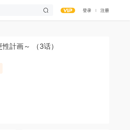
登录
注册
性計画～ （3话）