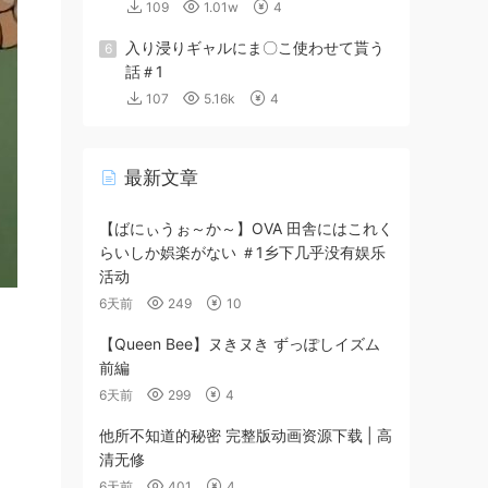
109
1.01w
4
入り浸りギャルにま〇こ使わせて貰う
6
話＃1
107
5.16k
4
最新文章
【ばにぃうぉ～か～】OVA 田舎にはこれく
らいしか娯楽がない ＃1乡下几乎没有娱乐
活动
6天前
249
10
【Queen Bee】ヌきヌき ずっぽしイズム
前編
6天前
299
4
他所不知道的秘密 完整版动画资源下载 | 高
清无修
6天前
401
4