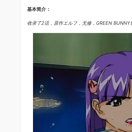
基本简介：
收录了2话，原作エルフ，无修，GREEN BUNNY