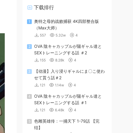
下载排行
奥特之母的战败捕获 4K四部整合版
1
（Max大师）
557
5.32w
4
OVA 陰キャカップルが陽ギャル達と
2
SEXトレーニングする話 ＃2
155
8.28k
4
【动漫】入り浸りギャルにま〇こ使わ
3
せて貰う話＃2
121
1.14w
4
OVA 陰キャカップルが陽ギャル達と
4
SEXトレーニングする話 ＃1
121
6.48k
4
色雕英雄传：一捅天下 1-79話 【完
5
结】