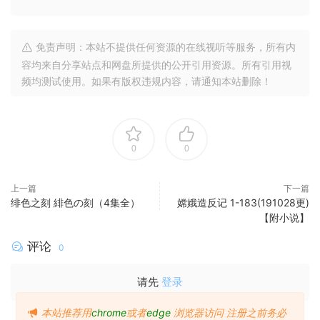
免责声明：本站不提供任何资源的在线视听等服务，所有内
容均来自分享站点和网盘所提供的公开引用资源。所有引用视
频均测试使用。如果有版权违规内容，请通知本站删除！
0
0
上一篇
下一篇
绯色之刻 緋色の刻（4集全）
嫦娥造反记 1-183(191028更)
【附小说】
评论
0
请先
登录
本站推荐用
chrome
或者
edge
浏览器访问
注册之前务必