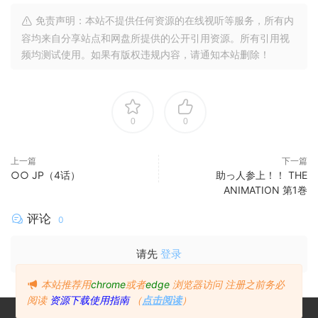
免责声明：本站不提供任何资源的在线视听等服务，所有内
容均来自分享站点和网盘所提供的公开引用资源。所有引用视
频均测试使用。如果有版权违规内容，请通知本站删除！
0
0
上一篇
下一篇
○○ JP（4话）
助っ人参上！！ THE
ANIMATION 第1巻
评论
0
请先
登录
本站推荐用
chrome
或者
edge
浏览器访问
注册之前务必
阅读
资源下载使用指南
（
点击阅读
）
免责声明：本站不提供任何资源的在线视听等服务，所有内容均来自分享站点