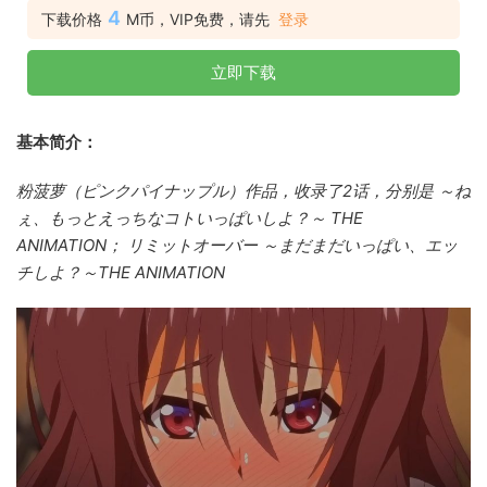
4
下载价格
M币，VIP免费，请先
登录
立即下载
基本简介：
粉菠萝（ピンクパイナップル）作品，收录了2话，分别是 ～ね
ぇ、もっとえっちなコトいっぱいしよ？～ THE
ANIMATION； リミットオーバー ～まだまだいっぱい、エッ
チしよ？～THE ANIMATION