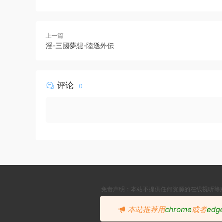
上一篇
淫-三國夢想-陸遜外伝
评论
0
免责声明：本站不提供任何资源的在线视听等
本站推荐用
chrome
或者
edg