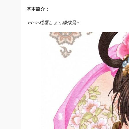
基本简介：
u-r-c-桃屋しょう猫作品~