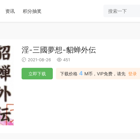
资讯
积分抽奖
淫-三國夢想-貂蝉外伝
2021-08-26
451
4
立即下载
下载价格
M币，VIP免费，请先
登录