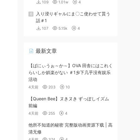
109
1.01w
4
入り浸りギャルにま〇こ使わせて貰う
6
話＃1
107
5.15k
4
最新文章
【ばにぃうぉ～か～】OVA 田舎にはこれく
らいしか娯楽がない ＃1乡下几乎没有娱乐
活动
4天前
203
10
【Queen Bee】ヌきヌき ずっぽしイズム
前編
4天前
255
4
他所不知道的秘密 完整版动画资源下载 | 高
清无修
4天前
374
4