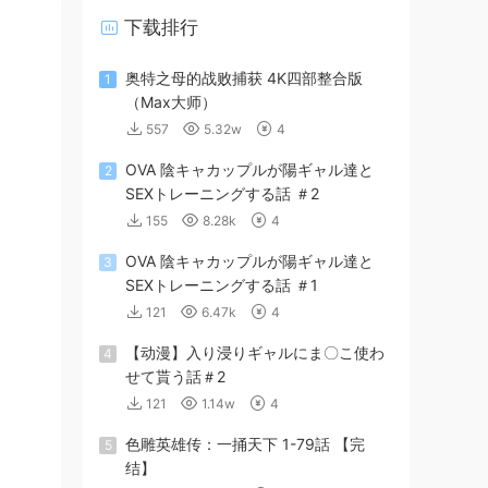
下载排行
奥特之母的战败捕获 4K四部整合版
1
（Max大师）
557
5.32w
4
OVA 陰キャカップルが陽ギャル達と
2
SEXトレーニングする話 ＃2
155
8.28k
4
OVA 陰キャカップルが陽ギャル達と
3
SEXトレーニングする話 ＃1
121
6.47k
4
【动漫】入り浸りギャルにま〇こ使わ
4
せて貰う話＃2
121
1.14w
4
色雕英雄传：一捅天下 1-79話 【完
5
结】