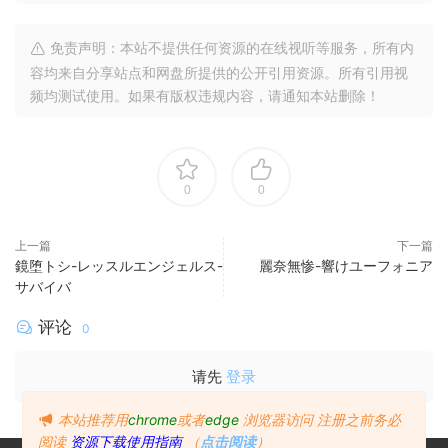
免责声明：本站不提供任何资源的在线视听等服务，所有内
容均来自分享站点和网盘所提供的公开引用资源。所有引用视
频均测试使用。如果有版权违规内容，请通知本站删除！
0
0
上一篇
下一篇
鏡堕トシ-レッスルエンジェルス-
麗奈無惨-響けユーフォニア
サバイバ
评论
0
请先
登录
本站推荐用
chrome
或者
edge
浏览器访问
注册之前务必
阅读
资源下载使用指南
（
点击阅读
）