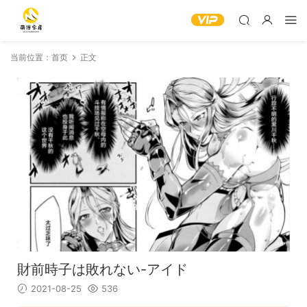
当前位置：
首页
正文
財前時子は敗れない-アイド
2021-08-25
536