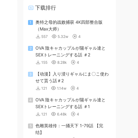
下载排行
奥特之母的战败捕获 4K四部整合版
1
（Max大师）
557
5.32w
4
OVA 陰キャカップルが陽ギャル達と
2
SEXトレーニングする話 ＃2
155
8.28k
4
【动漫】入り浸りギャルにま〇こ使わ
3
せて貰う話＃2
121
1.14w
4
OVA 陰キャカップルが陽ギャル達と
4
SEXトレーニングする話 ＃1
121
6.48k
4
色雕英雄传：一捅天下 1-79話 【完
5
结】