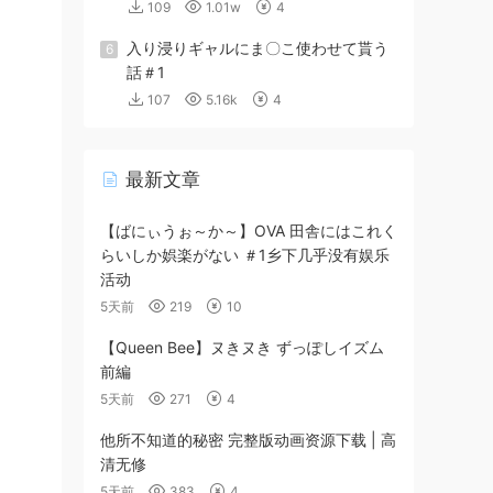
109
1.01w
4
入り浸りギャルにま〇こ使わせて貰う
6
話＃1
107
5.16k
4
最新文章
【ばにぃうぉ～か～】OVA 田舎にはこれく
らいしか娯楽がない ＃1乡下几乎没有娱乐
活动
5天前
219
10
【Queen Bee】ヌきヌき ずっぽしイズム
前編
5天前
271
4
他所不知道的秘密 完整版动画资源下载 | 高
清无修
5天前
383
4