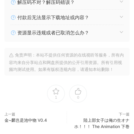
解压码不对？解压码错误？
付款后无法显示下载地址或内容？
资源显示违规或者已取消怎么办？
免责声明：本站不提供任何资源的在线视听等服务，所有内
容均来自分享站点和网盘所提供的公开引用资源。所有引用视
频均测试使用。如果有版权违规内容，请通知本站删除！
1
0
上一篇
下一篇
金~麟岂是池中物 V0.4
陸上部女子は俺の生オナ
ホ！！！ The Animation 下巻