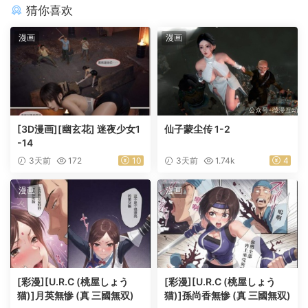
猜你喜欢
漫画
漫画
[3D漫画][幽玄花] 迷夜少女1
仙子蒙尘传 1-2
-14
3天前
172
10
3天前
1.74k
4
漫画
漫画
[彩漫][U.R.C (桃屋しょう
[彩漫][U.R.C (桃屋しょう
猫)]月英無惨 (真 三國無双)
猫)]孫尚香無惨 (真 三國無双)