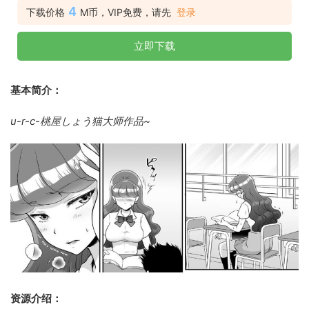
4
下载价格
M币，VIP免费，请先
登录
立即下载
基本简介：
u-r-c-桃屋しょう猫大师作品~
资源介绍：