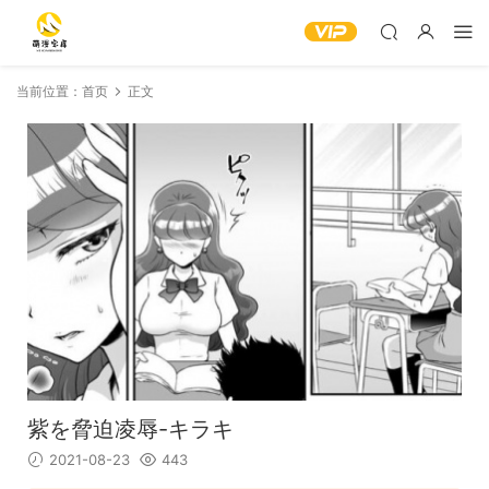
当前位置：
首页
正文
紫を脅迫凌辱-キラキ
2021-08-23
443