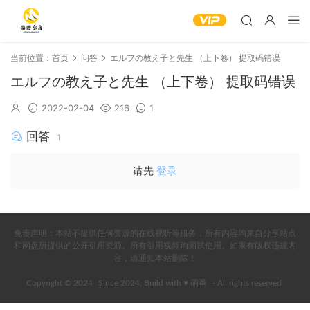
当前位置：
首页
问答
エルフの教え子と先生 （上下卷） 提取码错误
エルフの教え子と先生 （上下卷） 提取码错误
2022-02-04
216
1
回答
1
请先
登录
免责声明：本站不提供任何资源的在线视听等服务，所有内容均来自分享站点
和网盘所提供的公开引用资源。所有引用视频均测试使用。如果有版权违规内
容，请通知本站删除！
Copyright © 2024
Since 2024, Build with ♥ 萌番
- All rights reserved