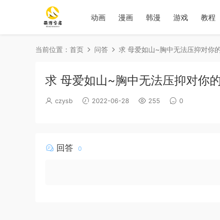
动画
漫画
韩漫
游戏
教程
当前位置：
首页
问答
求 母爱如山~胸中无法压抑对你
求 母爱如山~胸中无法压抑对你
czysb
2022-06-28
255
0
回答
0