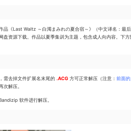
品《Last Waltz ～白濁まみれの夏合宿～》（中文译名：最
网盘资源下载。作品以夏季集训为主题，包含成人向内容。下方
，需去掉文件扩展名末尾的
.ACG
方可正常解压（注意：
前面的
再次解压。
ndizip 软件进行解压。