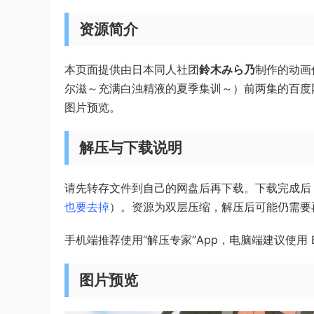
资源简介
本页面提供由日本同人社团
鈴木みら乃
制作的动画作
尔滋～充满白浊精液的夏季集训～）前两集的百度
图片预览。
解压与下载说明
请先转存文件到自己的网盘后再下载。下载完成后
也要去掉
）。资源为双层压缩，解压后可能仍需要
手机端推荐使用“解压专家”App，电脑端建议使用 Ba
图片预览