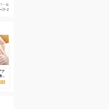
下一篇
]1-2
アナ
奇
4