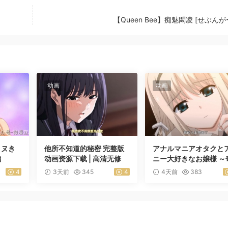
【Queen Bee】痴魅悶凌 [せぶんがー
动画
动画
きヌき
他所不知道的秘密 完整版
アナルマニアオタクと
編
动画资源下载 | 高清无修
ニー大好きなお嬢様 ～
跡のマッチング～ 前編
4
3天前
345
4
4天前
383