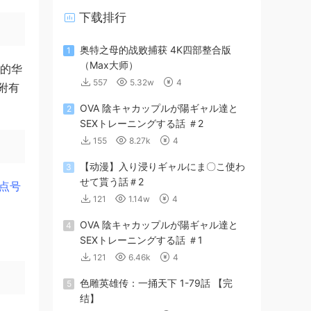
下载排行
奥特之母的战败捕获 4K四部整合版
1
（Max大师）
后的华
557
5.32w
4
附有
OVA 陰キャカップルが陽ギャル達と
2
SEXトレーニングする話 ＃2
155
8.27k
4
【动漫】入り浸りギャルにま〇こ使わ
3
せて貰う話＃2
点号
121
1.14w
4
OVA 陰キャカップルが陽ギャル達と
4
SEXトレーニングする話 ＃1
121
6.46k
4
色雕英雄传：一捅天下 1-79話 【完
5
结】