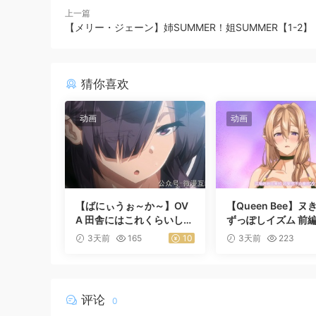
上一篇
【メリー・ジェーン】姉SUMMER！姐SUMMER【1-2】
猜你喜欢
动画
动画
【ばにぃうぉ～か～】OV
【Queen Bee】ヌ
A 田舎にはこれくらいしか
ずっぽしイズム 前
娯楽がない ＃1乡下几乎没
3天前
165
10
3天前
223
有娱乐活动
评论
0