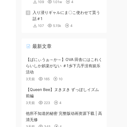
109
1.01w
4
入り浸りギャルにま〇こ使わせて貰う
6
話＃1
107
5.15k
4
最新文章
【ばにぃうぉ～か～】OVA 田舎にはこれく
らいしか娯楽がない ＃1乡下几乎没有娱乐
活动
3天前
165
10
【Queen Bee】ヌきヌき ずっぽしイズム
前編
3天前
223
4
他所不知道的秘密 完整版动画资源下载 | 高
清无修
3天前
345
4