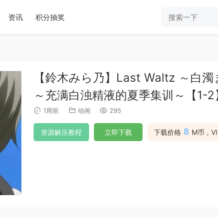
资讯
积分抽奖
【鈴木みら乃】Last Waltz ～
～充满白浊精液的夏季集训～【1-2
1周前
动画
295
8
资源解压教程
立即下载
下载价格
M币，V