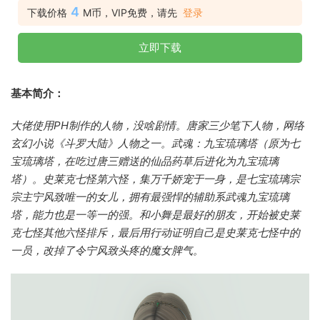
4
下载价格
M币，VIP免费，请先
登录
立即下载
基本简介：
大佬使用PH制作的人物，没啥剧情。唐家三少笔下人物，网络
玄幻小说《斗罗大陆》人物之一。武魂：九宝琉璃塔（原为七
宝琉璃塔，在吃过唐三赠送的仙品药草后进化为九宝琉璃
塔）。史莱克七怪第六怪，集万千娇宠于一身，是七宝琉璃宗
宗主宁风致唯一的女儿，拥有最强悍的辅助系武魂九宝琉璃
塔，能力也是一等一的强。和小舞是最好的朋友，开始被史莱
克七怪其他六怪排斥，最后用行动证明自己是史莱克七怪中的
一员，改掉了令宁风致头疼的魔女脾气。